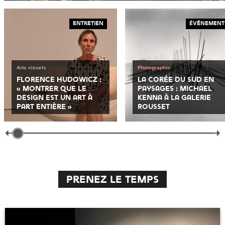
Rechercher dans :
Entretien
Événement
Portrait
Oeuvre
Analyse
Entretien
Événement
Récit
Arts visuels
Photographie
Limiter la recherche sur :
Florence Hudowicz :
La Corée du Sud en
Arts vivants
Arts visuels
« montrer que le
paysages : Michael
design est un art à
Kenna à la galerie
Arts de rue
Arts plastiques
part entière »
Rousset
Cirque
Photographie
Danse
Arts vidéo
Opéra
Installation
Théâtre
Numérique
Performance
Street-Art
Prenez le temps
Cabaret
Jeu vidéo
Interdisciplinaire
Cinéma
Comédie musicale
Film
Musique