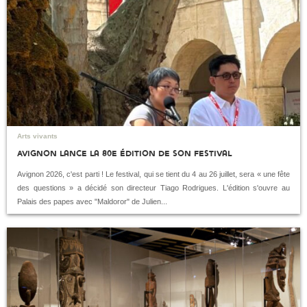
Style de vie
Hors-Champs
institution
Mode
Croisement
exposition
Gastronomie
Insolite
Architecture
Politique
Design
Institution
Ethique
Société
Médias
Arts vivants
Avignon lance la 80e édition de son festival
Avignon 2026, c'est parti ! Le festival, qui se tient du 4 au 26 juillet, sera « une fête
des questions » a décidé son directeur Tiago Rodrigues. L'édition s'ouvre au
Palais des papes avec "Maldoror" de Julien...