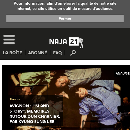
Pour information, afin d’améliorer la qualité de notre site
internet, ce site utilise un outil de mesure d’audience.
Fermer
La Boîte
Abonné
FAQ
RECHERCHE
Analyse
Théâtre
Avignon : "Island
Story", mémoires
RECHERCHE
autour dun charnier,
par Kyung-Sung Lee
AVANCÉE